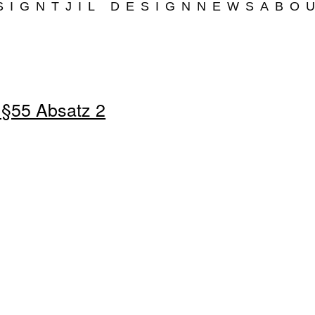
SIGN
TJIL DESIGN
NEWS
ABO
h §55 Absatz 2