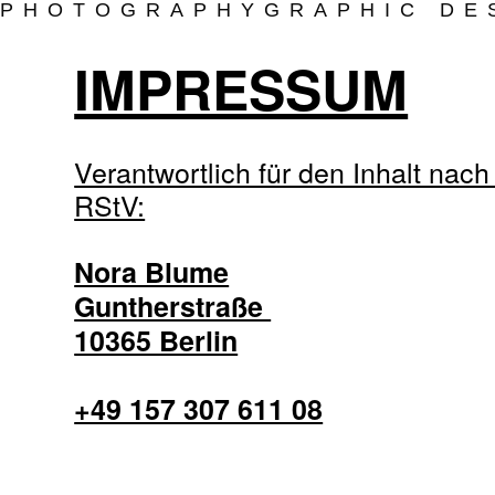
PHOTOGRAPHY
GRAPHIC DE
IMPRESSUM
Verantwortlich für den Inhalt nac
RStV:
Nora Blume
Guntherstraße
10365 Berlin
+49 157 307 611 08
mail@norablum.net
www.norablum.net